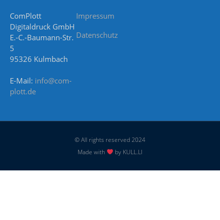
ComPlott
Impressum
Digitaldruck GmbH
Datenschutz
E.-C.-Baumann-Str.
5
95326 Kulmbach
E-Mail:
info@com-
plott.de
© All rights reserved 2024
Made with
by KULL.LI